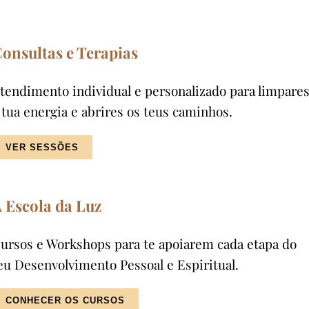
onsultas e Terapias
tendimento individual e personalizado para limpare
 tua energia e abrires os teus caminhos.
VER SESSÕES
 Escola da Luz
ursos e Workshops para te apoiarem cada etapa do
eu Desenvolvimento Pessoal e Espiritual.
CONHECER OS CURSOS